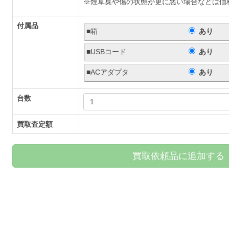
※煙草臭や傷の状態が更に悪い場合などは価
付属品
■箱
あり
■USBコード
あり
■ACアダプタ
あり
台数
買取査定額
買取依頼品に追加する