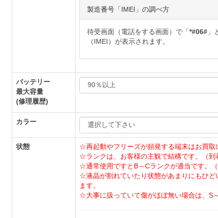
製造番号「IMEI」の調べ方
待受画面（電話をする画面）で「
*#06#
」
（IMEI）が表示されます。
バッテリー
最大容量
(修理履歴)
カラー
状態
☆再起動やフリーズが頻発する端末はお買取
☆ランクは、お客様の主観で結構です。（到
☆通常使用ですとB～Cランクが適当です。（
☆液晶が割れていたり状態があまりにもひど
ます。
☆大事に扱っていて傷がほぼ無い場合は、S