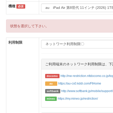
機種
必須
状態を選択して下さい。
利用制限
ご利用端末のネットワーク利用制限は、下
http://nw-restriction.nttdocomo.co.jp/t
docomo
https://au-cs0.kddi.com/FtHome
au
http://www.softbank.jp/mobile/support/3
softbank
https://my.mineo.jp/restriction/
mineo