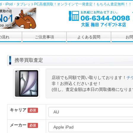
Pad・iPod・タブレットPC高価買取！オンラインで一発査定！もちろん査定無料！！
の流れ
ご注意事項
よくある質問
お
携帯買取査定
店頭でも同額で買い取りしております！
チ
非！お持込くださいませ！
(但し、査定金額は本日の買取価格になりま
キャリア
必須
メーカー
必須