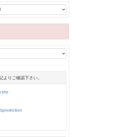
記よりご確認下さい。
op.php
g/restriction/