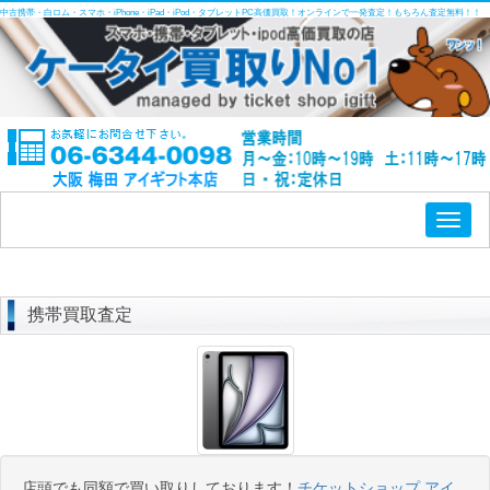
中古携帯・白ロム・スマホ・iPhone・iPad・iPod・タブレットPC高価買取！オンラインで一発査定！もちろん査定無料！！
Toggl
naviga
携帯買取査定
店頭でも同額で買い取りしております！
チケットショップ アイ