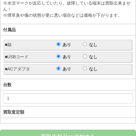
※水没マークが反応していたり、故障している端末は買取出来ませ
ん！
※煙草臭や傷の状態が更に悪い場合などは価格が下がります。
付属品
■箱
あり
なし
■USBコード
あり
なし
■ACアダプタ
あり
なし
台数
買取査定額