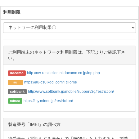
利用制限
ご利用端末のネットワーク利用制限は、下記よりご確認下さ
い。
http://nw-restriction.nttdocomo.co.jp/top.php
docomo
https://au-cs0.kddi.com/FtHome
au
http://www.softbank.jp/mobile/support/3g/restriction/
softbank
https://my.mineo.jp/restriction/
mineo
製造番号「IMEI」の調べ方
待受画面（電話をする画面）で「
*#06#
」と入力すると、製造