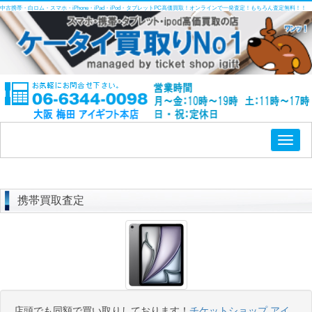
中古携帯・白ロム・スマホ・iPhone・iPad・iPod・タブレットPC高価買取！オンラインで一発査定！もちろん査定無料！！
Toggl
naviga
携帯買取査定
店頭でも同額で買い取りしております！
チケットショップ アイ