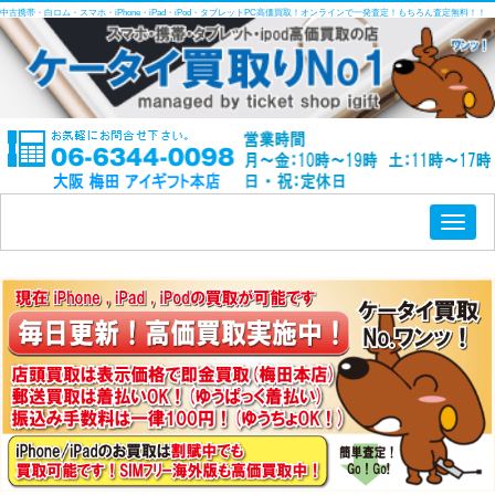
中古携帯・白ロム・スマホ・iPhone・iPad・iPod・タブレットPC高価買取！オンラインで一発査定！もちろん査定無料！！
Toggl
naviga