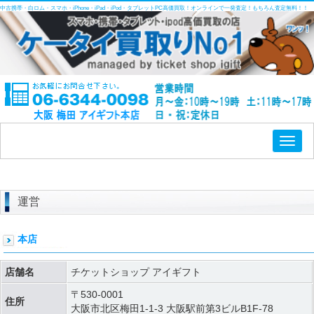
中古携帯・白ロム・スマホ・iPhone・iPad・iPod・タブレットPC高価買取！オンラインで一発査定！もちろん査定無料！！
Toggl
naviga
運営
本店
店舗名
チケットショップ アイギフト
〒530-0001
住所
大阪市北区梅田1-1-3 大阪駅前第3ビルB1F-78