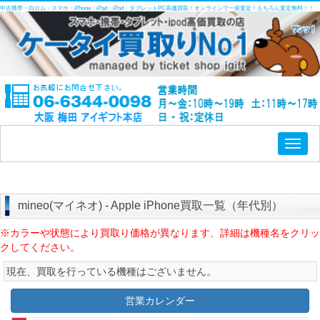
中古携帯・白ロム・スマホ・iPhone・iPad・iPod・タブレットPC高価買取！オンラインで一発査定！もちろん査定無料！！
Toggl
naviga
mineo(マイネオ) - Apple iPhone買取一覧（年代別）
※カラーや状態により買取り価格が異なります、詳細は機種名をクリッ
クしてください。
現在、買取を行っている機種はございません。
営業カレンダー