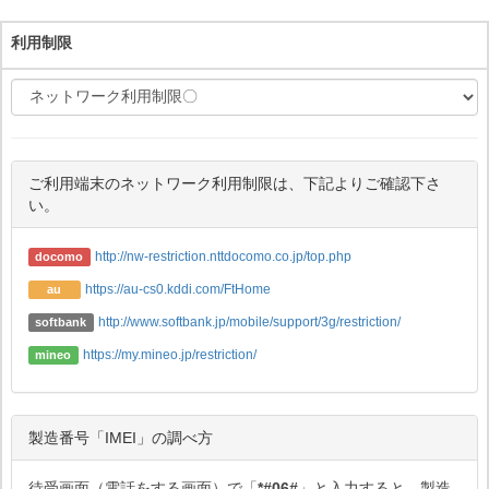
利用制限
ご利用端末のネットワーク利用制限は、下記よりご確認下さ
い。
http://nw-restriction.nttdocomo.co.jp/top.php
docomo
https://au-cs0.kddi.com/FtHome
au
http://www.softbank.jp/mobile/support/3g/restriction/
softbank
https://my.mineo.jp/restriction/
mineo
製造番号「IMEI」の調べ方
待受画面（電話をする画面）で「
*#06#
」と入力すると、製造