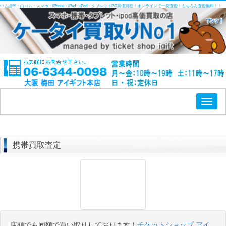
中古携帯・白ロム・スマホ・iPhone・iPad・iPod・タブレットPC高価買取！オンラインで一発査定！もちろん査定無料！！
Toggl
naviga
携帯買取査定
店頭でも同額で買い取りしております！
チケットショップ アイ