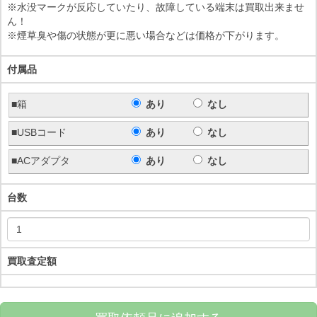
※水没マークが反応していたり、故障している端末は買取出来ませ
ん！
※煙草臭や傷の状態が更に悪い場合などは価格が下がります。
付属品
■箱
あり
なし
■USBコード
あり
なし
■ACアダプタ
あり
なし
台数
買取査定額