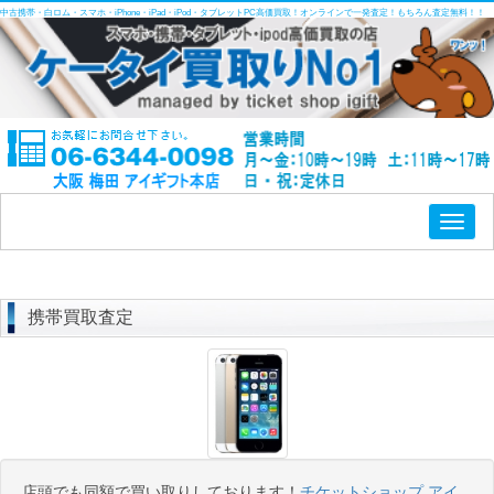
中古携帯・白ロム・スマホ・iPhone・iPad・iPod・タブレットPC高価買取！オンラインで一発査定！もちろん査定無料！！
Toggl
naviga
携帯買取査定
店頭でも同額で買い取りしております！
チケットショップ アイ