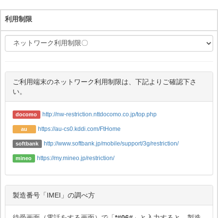
利用制限
ご利用端末のネットワーク利用制限は、下記よりご確認下さ
い。
http://nw-restriction.nttdocomo.co.jp/top.php
docomo
https://au-cs0.kddi.com/FtHome
au
http://www.softbank.jp/mobile/support/3g/restriction/
softbank
https://my.mineo.jp/restriction/
mineo
製造番号「IMEI」の調べ方
待受画面（電話をする画面）で「
*#06#
」と入力すると、製造