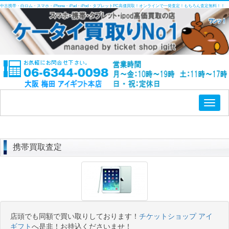
中古携帯・白ロム・スマホ・iPhone・iPad・iPod・タブレットPC高価買取！オンラインで一発査定！もちろん査定無料！！
Toggl
naviga
携帯買取査定
店頭でも同額で買い取りしております！
チケットショップ アイ
ギフト
へ是非！お持込くださいませ！