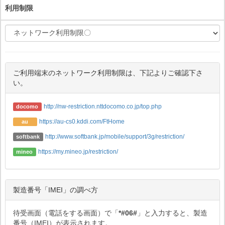
利用制限
ご利用端末のネットワーク利用制限は、下記よりご確認下さ
い。
http://nw-restriction.nttdocomo.co.jp/top.php
docomo
https://au-cs0.kddi.com/FtHome
au
http://www.softbank.jp/mobile/support/3g/restriction/
softbank
https://my.mineo.jp/restriction/
mineo
製造番号「IMEI」の調べ方
待受画面（電話をする画面）で「
*#06#
」と入力すると、製造
番号（IMEI）が表示されます。