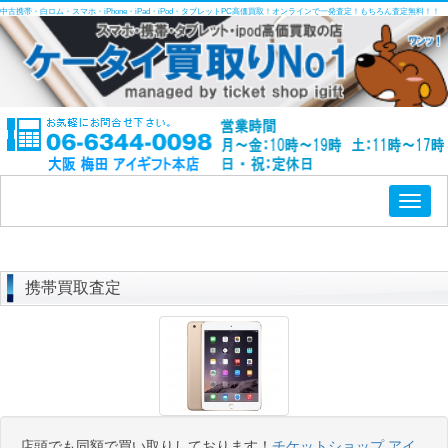
中古携帯・白ロム・スマホ・iPhone・iPad・iPod・タブレットPC高価買取！オンラインで一発査定！もちろん査定無料！！
Toggl
naviga
携帯買取査定
店頭でも同額で買い取りしております！
チケットショップ アイ