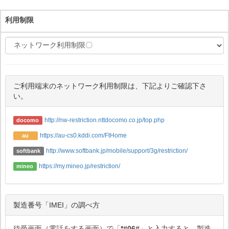
利用制限
ご利用端末のネットワーク利用制限は、下記よりご確認下さ
い。
http://nw-restriction.nttdocomo.co.jp/top.php
docomo
https://au-cs0.kddi.com/FtHome
au
http://www.softbank.jp/mobile/support/3g/restriction/
softbank
https://my.mineo.jp/restriction/
mineo
製造番号「IMEI」の調べ方
待受画面（電話をする画面）で「
*#06#
」と入力すると、製造