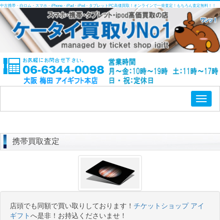
中古携帯・白ロム・スマホ・iPhone・iPad・iPod・タブレットPC高価買取！オンラインで一発査定！もちろん査定無料！！
Toggl
naviga
携帯買取査定
店頭でも同額で買い取りしております！
チケットショップ アイ
ギフト
へ是非！お持込くださいませ！