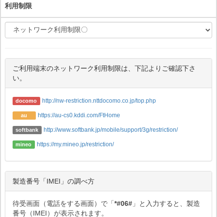
利用制限
ご利用端末のネットワーク利用制限は、下記よりご確認下さ
い。
http://nw-restriction.nttdocomo.co.jp/top.php
docomo
https://au-cs0.kddi.com/FtHome
au
http://www.softbank.jp/mobile/support/3g/restriction/
softbank
https://my.mineo.jp/restriction/
mineo
製造番号「IMEI」の調べ方
待受画面（電話をする画面）で「
*#06#
」と入力すると、製造
番号（IMEI）が表示されます。