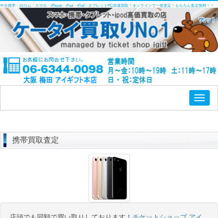
中古携帯・白ロム・スマホ・iPhone・iPad・iPod・タブレットPC高価買取！オンラインで一発査定！もちろん査定無料！！
Toggl
naviga
携帯買取査定
店頭でも同額で買い取りしております！
チケットショップ アイ