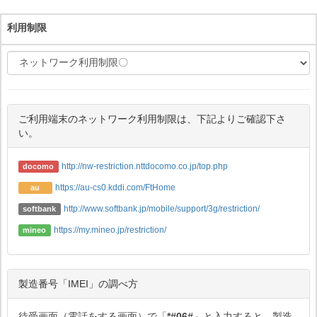
利用制限
ご利用端末のネットワーク利用制限は、下記よりご確認下さ
い。
http://nw-restriction.nttdocomo.co.jp/top.php
docomo
https://au-cs0.kddi.com/FtHome
au
http://www.softbank.jp/mobile/support/3g/restriction/
softbank
https://my.mineo.jp/restriction/
mineo
製造番号「IMEI」の調べ方
待受画面（電話をする画面）で「
*#06#
」と入力すると、製造