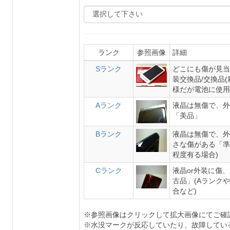
ランク
参照画像
詳細
Sランク
どこにも傷が見当
装交換品/交換品
様だが電池に使用
Aランク
液晶は無傷で、外
「美品」
Bランク
液晶は無傷で、外
さな傷がある「準
程度有る場合)
Cランク
液晶or外装に傷
古品」(Aランク
合など)
※参照画像はクリックして拡大画像にてご確
※水没マークが反応していたり、故障してい