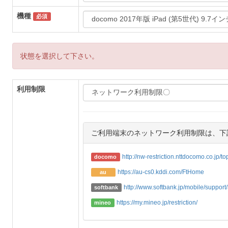
機種
必須
状態を選択して下さい。
利用制限
ご利用端末のネットワーク利用制限は、下
http://nw-restriction.nttdocomo.co.jp/t
docomo
https://au-cs0.kddi.com/FtHome
au
http://www.softbank.jp/mobile/support/3
softbank
https://my.mineo.jp/restriction/
mineo