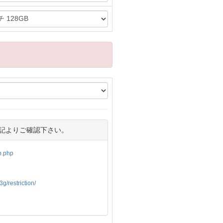
記よりご確認下さい。
op.php
g/restriction/