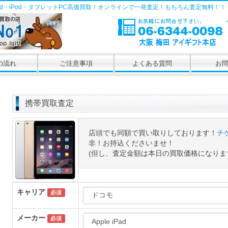
Pad・iPod・タブレットPC高価買取！オンラインで一発査定！もちろん査定無料！！
の流れ
ご注意事項
よくある質問
お
携帯買取査定
店頭でも同額で買い取りしております！
チ
非！お持込くださいませ！
(但し、査定金額は本日の買取価格になりま
キャリア
必須
メーカー
必須