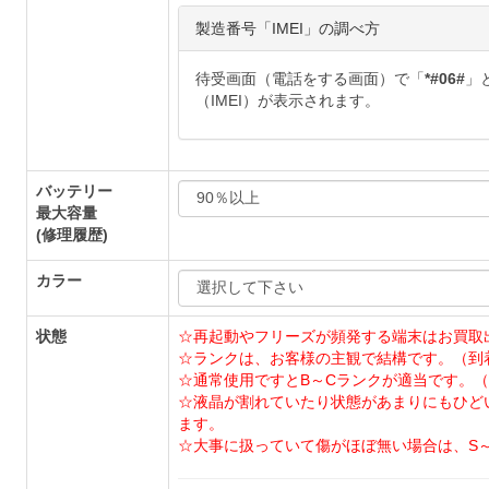
製造番号「IMEI」の調べ方
待受画面（電話をする画面）で「
*#06#
」
（IMEI）が表示されます。
バッテリー
最大容量
(修理履歴)
カラー
状態
☆再起動やフリーズが頻発する端末はお買取
☆ランクは、お客様の主観で結構です。（到
☆通常使用ですとB～Cランクが適当です。（
☆液晶が割れていたり状態があまりにもひど
ます。
☆大事に扱っていて傷がほぼ無い場合は、S