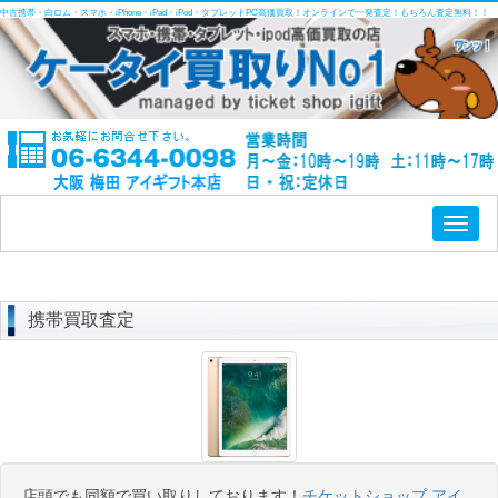
中古携帯・白ロム・スマホ・iPhone・iPad・iPod・タブレットPC高価買取！オンラインで一発査定！もちろん査定無料！！
Toggl
naviga
携帯買取査定
店頭でも同額で買い取りしております！
チケットショップ アイ