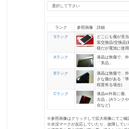
ランク
参照画像
詳細
Sランク
どこにも傷が見当
装交換品/交換品
様だが電池に使用
Aランク
液晶は無傷で、外
「美品」
Bランク
液晶は無傷で、外
さな傷がある「準
程度有る場合)
Cランク
液晶or外装に傷
古品」(Aランク
合など)
※参照画像はクリックして拡大画像にてご確
※水没マークが反応していたり、故障してい