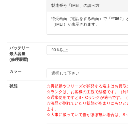
製造番号「IMEI」の調べ方
待受画面（電話をする画面）で「
*#06#
」
（IMEI）が表示されます。
バッテリー
最大容量
(修理履歴)
カラー
状態
☆再起動やフリーズが頻発する端末はお買取
☆ランクは、お客様の主観で結構です。（到
☆通常使用ですとB～Cランクが適当です。（
☆液晶が割れていたり状態があまりにもひど
ます。
☆大事に扱っていて傷がほぼ無い場合は、S