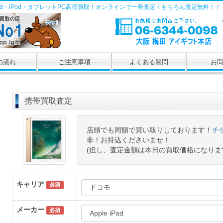
Pad・iPod・タブレットPC高価買取！オンラインで一発査定！もちろん査定無料！！
の流れ
ご注意事項
よくある質問
お
携帯買取査定
店頭でも同額で買い取りしております！
チ
非！お持込くださいませ！
(但し、査定金額は本日の買取価格になりま
キャリア
必須
メーカー
必須