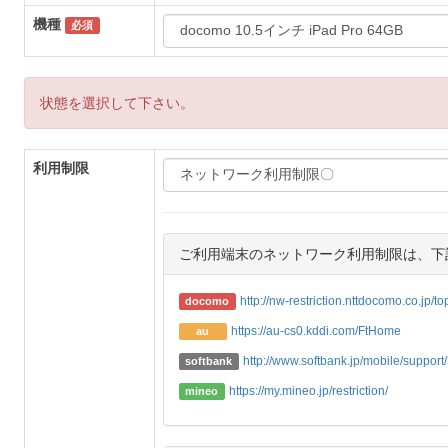
機種
必須
状態を選択して下さい。
利用制限
ご利用端末のネットワーク利用制限は、下
http://nw-restriction.nttdocomo.co.jp/t
docomo
https://au-cs0.kddi.com/FtHome
au
http://www.softbank.jp/mobile/support/3
softbank
https://my.mineo.jp/restriction/
mineo