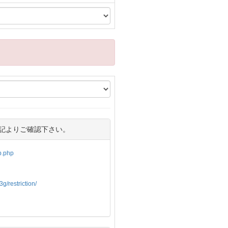
記よりご確認下さい。
op.php
g/restriction/