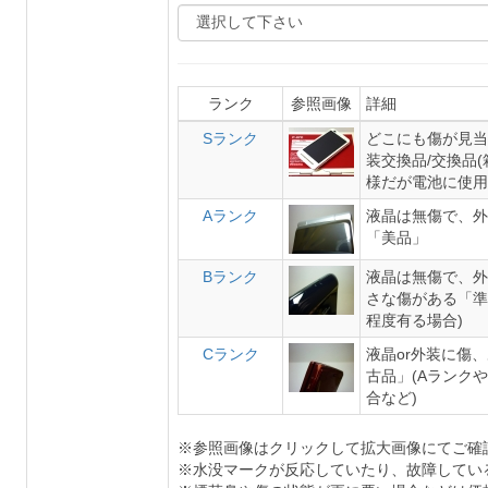
ランク
参照画像
詳細
Sランク
どこにも傷が見当
装交換品/交換品
様だが電池に使用
Aランク
液晶は無傷で、外
「美品」
Bランク
液晶は無傷で、外
さな傷がある「準
程度有る場合)
Cランク
液晶or外装に傷
古品」(Aランク
合など)
※参照画像はクリックして拡大画像にてご確
※水没マークが反応していたり、故障してい