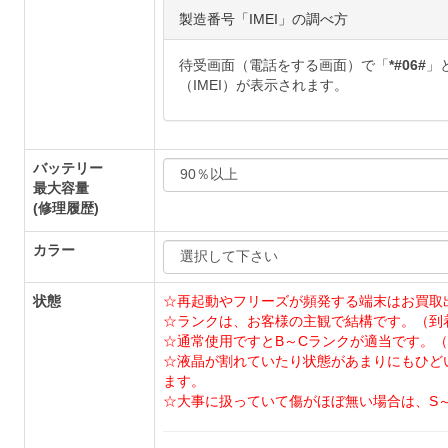
製造番号「IMEI」の調べ方
待受画面（電話をする画面）で「
*#06#
」
（IMEI）が表示されます。
バッテリー
最大容量
(修理履歴)
カラー
状態
☆再起動やフリーズが頻発する端末はお買取
☆ランクは、お客様の主観で結構です。（到
☆通常使用ですとB～Cランクが適当です。（
☆液晶が割れていたり状態があまりにもひど
ます。
☆大事に扱っていて傷がほぼ無い場合は、S