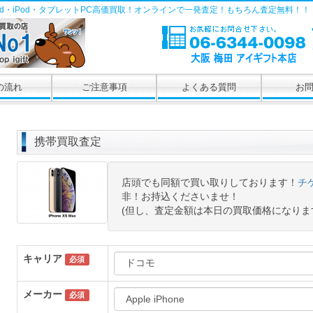
Pad・iPod・タブレットPC高価買取！オンラインで一発査定！もちろん査定無料！！
の流れ
ご注意事項
よくある質問
お
携帯買取査定
店頭でも同額で買い取りしております！
チ
非！お持込くださいませ！
(但し、査定金額は本日の買取価格になりま
キャリア
必須
メーカー
必須