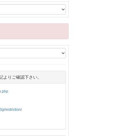
記よりご確認下さい。
op.php
g/restriction/