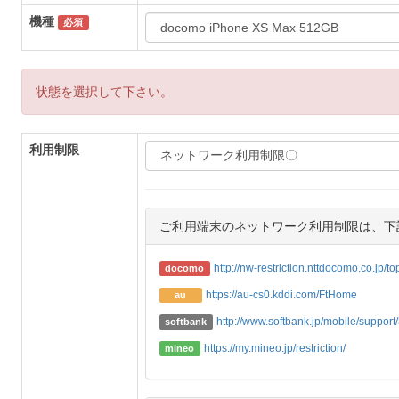
機種
必須
状態を選択して下さい。
利用制限
ご利用端末のネットワーク利用制限は、下
http://nw-restriction.nttdocomo.co.jp/t
docomo
https://au-cs0.kddi.com/FtHome
au
http://www.softbank.jp/mobile/support/3
softbank
https://my.mineo.jp/restriction/
mineo