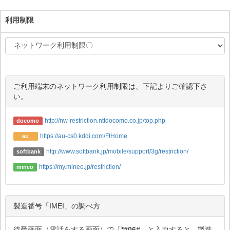
利用制限
ご利用端末のネットワーク利用制限は、下記よりご確認下さ
い。
http://nw-restriction.nttdocomo.co.jp/top.php
docomo
https://au-cs0.kddi.com/FtHome
au
http://www.softbank.jp/mobile/support/3g/restriction/
softbank
https://my.mineo.jp/restriction/
mineo
製造番号「IMEI」の調べ方
待受画面（電話をする画面）で「
*#06#
」と入力すると、製造