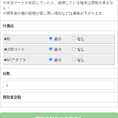
※水没マークが反応していたり、故障している端末は買取出来ませ
ん！
※煙草臭や傷の状態が更に悪い場合などは価格が下がります。
付属品
■箱
あり
なし
■USBコード
あり
なし
■ACアダプタ
あり
なし
台数
買取査定額