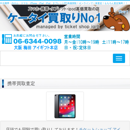
中古携帯・白ロム・スマホ・iPhone・iPad・iPod・タブレットPC高価買取！オンラインで一発査定！もちろん査定無料！！
Toggl
naviga
携帯買取査定
店頭でも同額で買い取りしております！
チケットショップ アイ