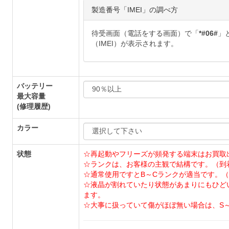
製造番号「IMEI」の調べ方
待受画面（電話をする画面）で「
*#06#
」
（IMEI）が表示されます。
バッテリー
最大容量
(修理履歴)
カラー
状態
☆再起動やフリーズが頻発する端末はお買取
☆ランクは、お客様の主観で結構です。（到
☆通常使用ですとB～Cランクが適当です。（
☆液晶が割れていたり状態があまりにもひど
ます。
☆大事に扱っていて傷がほぼ無い場合は、S