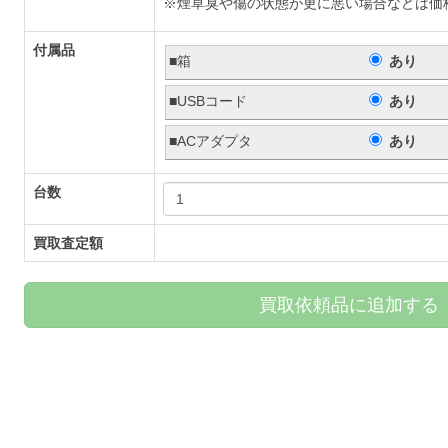
※煙草臭や傷の状態が更に悪い場合などは価
付属品
■箱
あり
■USBコード
あり
■ACアダプタ
あり
台数
買取査定額
買取依頼品に追加する