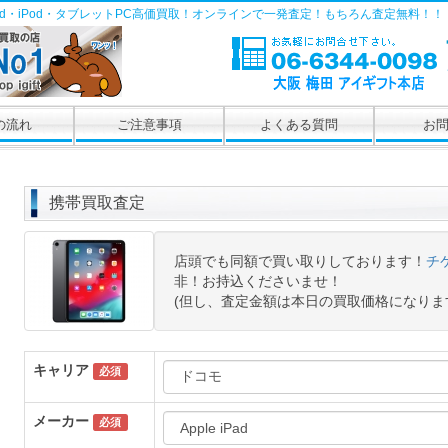
Pad・iPod・タブレットPC高価買取！オンラインで一発査定！もちろん査定無料！！
の流れ
ご注意事項
よくある質問
お
携帯買取査定
店頭でも同額で買い取りしております！
チ
非！お持込くださいませ！
(但し、査定金額は本日の買取価格になりま
キャリア
必須
メーカー
必須