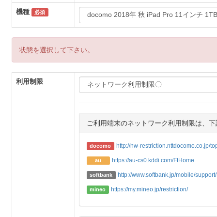
機種
必須
状態を選択して下さい。
利用制限
ご利用端末のネットワーク利用制限は、下
http://nw-restriction.nttdocomo.co.jp/t
docomo
https://au-cs0.kddi.com/FtHome
au
http://www.softbank.jp/mobile/support/3
softbank
https://my.mineo.jp/restriction/
mineo