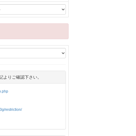
記よりご確認下さい。
op.php
g/restriction/