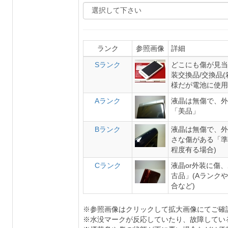
ランク
参照画像
詳細
Sランク
どこにも傷が見当
装交換品/交換品
様だが電池に使用
Aランク
液晶は無傷で、外
「美品」
Bランク
液晶は無傷で、外
さな傷がある「準
程度有る場合)
Cランク
液晶or外装に傷
古品」(Aランク
合など)
※参照画像はクリックして拡大画像にてご確
※水没マークが反応していたり、故障してい