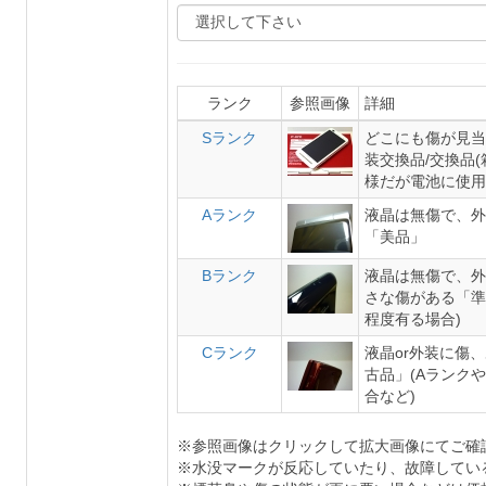
ランク
参照画像
詳細
Sランク
どこにも傷が見当
装交換品/交換品
様だが電池に使用
Aランク
液晶は無傷で、外
「美品」
Bランク
液晶は無傷で、外
さな傷がある「準
程度有る場合)
Cランク
液晶or外装に傷
古品」(Aランク
合など)
※参照画像はクリックして拡大画像にてご確
※水没マークが反応していたり、故障してい