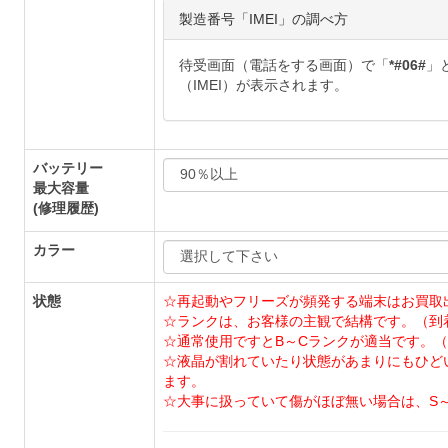
製造番号「IMEI」の調べ方
待受画面（電話をする画面）で「
*#06#
」
（IMEI）が表示されます。
バッテリー
最大容量
(修理履歴)
カラー
状態
☆再起動やフリーズが頻発する端末はお買取
☆ランクは、お客様の主観で結構です。（到
☆通常使用ですとB～Cランクが適当です。（
☆液晶が割れていたり状態があまりにもひど
ます。
☆大事に扱っていて傷がほぼ無い場合は、S