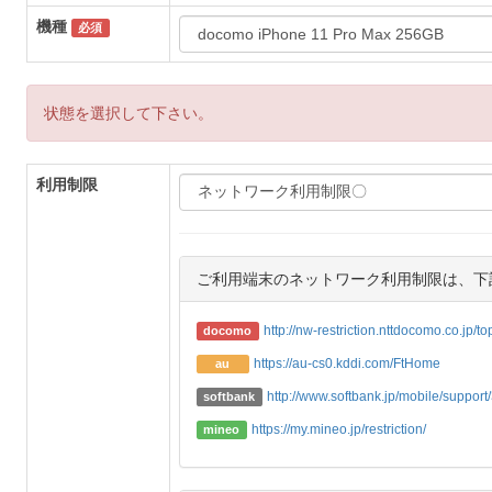
機種
必須
状態を選択して下さい。
利用制限
ご利用端末のネットワーク利用制限は、下
http://nw-restriction.nttdocomo.co.jp/t
docomo
https://au-cs0.kddi.com/FtHome
au
http://www.softbank.jp/mobile/support/3
softbank
https://my.mineo.jp/restriction/
mineo