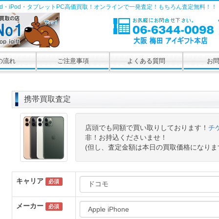
Pad・iPod・タブレットPC高価買取！オンラインで一発査定！もちろん査定無料！！
の流れ
ご注意事項
よくある質問
お
携帯買取査定
店頭でも同額で買い取りしております！
チ
非！お持込くださいませ！
(但し、査定金額は本日の買取価格になりま
キャリア
必須
メーカー
必須