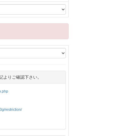
記よりご確認下さい。
op.php
g/restriction/