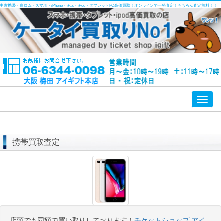
中古携帯・白ロム・スマホ・iPhone・iPad・iPod・タブレットPC高価買取！オンラインで一発査定！もちろん査定無料！！
Toggl
naviga
携帯買取査定
店頭でも同額で買い取りしております！
チケットショップ アイ