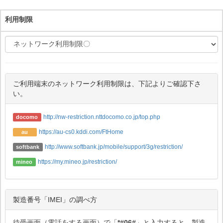
利用制限
ご利用端末のネットワーク利用制限は、下記よりご確認下さ
い。
http://nw-restriction.nttdocomo.co.jp/top.php
docomo
https://au-cs0.kddi.com/FtHome
au
http://www.softbank.jp/mobile/support/3g/restriction/
softbank
https://my.mineo.jp/restriction/
mineo
製造番号「IMEI」の調べ方
待受画面（電話をする画面）で「
*#06#
」と入力すると、製造