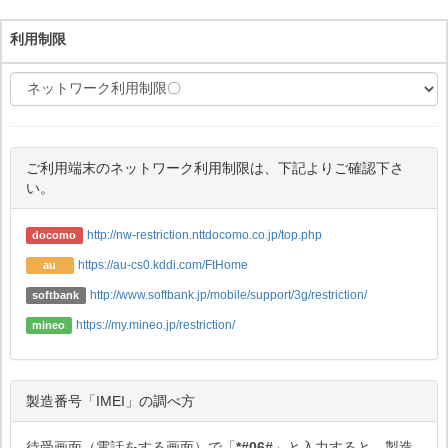
利用制限
ご利用端末のネットワーク利用制限は、下記よりご確認下さ
い。
http://nw-restriction.nttdocomo.co.jp/top.php
docomo
https://au-cs0.kddi.com/FtHome
au
http://www.softbank.jp/mobile/support/3g/restriction/
softbank
https://my.mineo.jp/restriction/
mineo
製造番号「IMEI」の調べ方
待受画面（電話をする画面）で「
*#06#
」と入力すると、製造