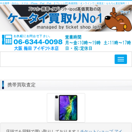
中古携帯・白ロム・スマホ・iPhone・iPad・iPod・タブレットPC高価買取！オンラインで一発査定！もちろん査定無料！！
Toggl
naviga
携帯買取査定
店頭でも同額で買い取りしております！
チケットショップ アイ