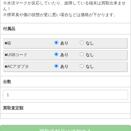
※水没マークが反応していたり、故障している端末は買取出来ませ
ん！
※煙草臭や傷の状態が更に悪い場合などは価格が下がります。
付属品
■箱
あり
なし
■USBコード
あり
なし
■ACアダプタ
あり
なし
台数
買取査定額