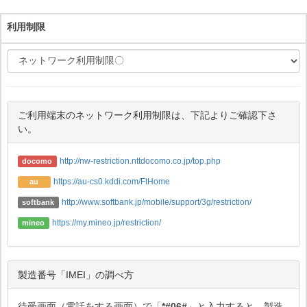
利用制限
ご利用端末のネットワーク利用制限は、下記よりご確認下さ
い。
http://nw-restriction.nttdocomo.co.jp/top.php
docomo
https://au-cs0.kddi.com/FtHome
au
http://www.softbank.jp/mobile/support/3g/restriction/
softbank
https://my.mineo.jp/restriction/
mineo
製造番号「IMEI」の調べ方
待受画面（電話をする画面）で「
*#06#
」と入力すると、製造