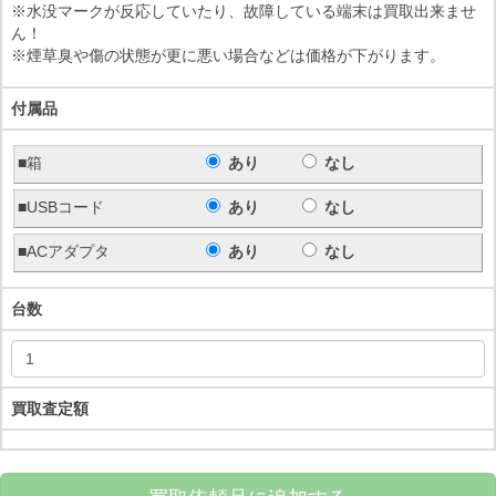
※水没マークが反応していたり、故障している端末は買取出来ませ
ん！
※煙草臭や傷の状態が更に悪い場合などは価格が下がります。
付属品
■箱
あり
なし
■USBコード
あり
なし
■ACアダプタ
あり
なし
台数
買取査定額