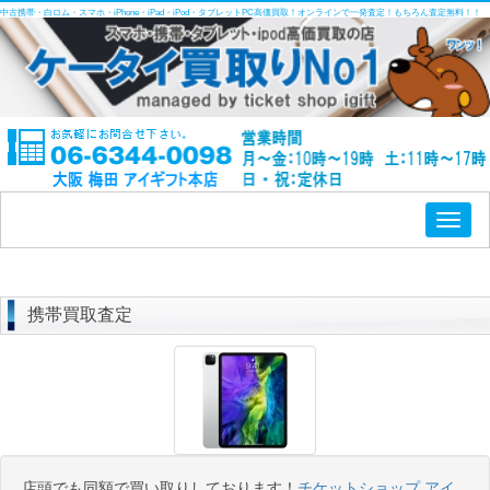
中古携帯・白ロム・スマホ・iPhone・iPad・iPod・タブレットPC高価買取！オンラインで一発査定！もちろん査定無料！！
Toggl
naviga
携帯買取査定
店頭でも同額で買い取りしております！
チケットショップ アイ