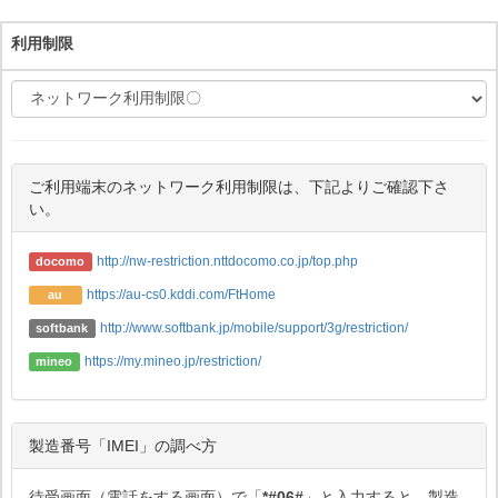
利用制限
ご利用端末のネットワーク利用制限は、下記よりご確認下さ
い。
http://nw-restriction.nttdocomo.co.jp/top.php
docomo
https://au-cs0.kddi.com/FtHome
au
http://www.softbank.jp/mobile/support/3g/restriction/
softbank
https://my.mineo.jp/restriction/
mineo
製造番号「IMEI」の調べ方
待受画面（電話をする画面）で「
*#06#
」と入力すると、製造