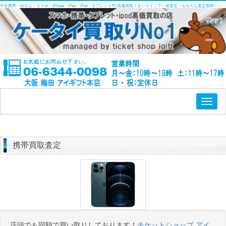
中古携帯・白ロム・スマホ・iPhone・iPad・iPod・タブレットPC高価買取！オンラインで一発査定！もちろん査定無料！！
Toggl
naviga
携帯買取査定
店頭でも同額で買い取りしております！
チケットショップ アイ