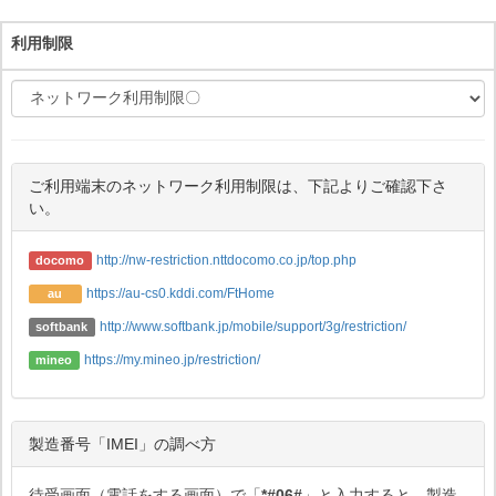
利用制限
ご利用端末のネットワーク利用制限は、下記よりご確認下さ
い。
http://nw-restriction.nttdocomo.co.jp/top.php
docomo
https://au-cs0.kddi.com/FtHome
au
http://www.softbank.jp/mobile/support/3g/restriction/
softbank
https://my.mineo.jp/restriction/
mineo
製造番号「IMEI」の調べ方
待受画面（電話をする画面）で「
*#06#
」と入力すると、製造