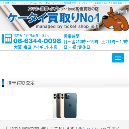
中古携帯・白ロム・スマホ・iPhone・iPad・iPod・タブレットPC高価買取！オンラインで一発査定！もちろん査定無料！！
Toggl
naviga
携帯買取査定
店頭でも同額で買い取りしております！
チケットショップ アイ