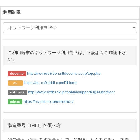
利用制限
ご利用端末のネットワーク利用制限は、下記よりご確認下さ
い。
http://nw-restriction.nttdocomo.co.jp/top.php
docomo
https://au-cs0.kddi.com/FtHome
au
http://www.softbank.jp/mobile/support/3g/restriction/
softbank
https://my.mineo.jp/restriction/
mineo
製造番号「IMEI」の調べ方
待受画面（電話をする画面）で「
*#06#
」と入力すると、製造