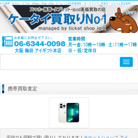
中古携帯・白ロム・スマホ・iPhone・iPad・iPod・タブレットPC高価買取！オンラインで一発査定！もちろん査定無料！！
Toggl
naviga
携帯買取査定
店頭でも同額で買い取りしております！
チケットショップ アイ