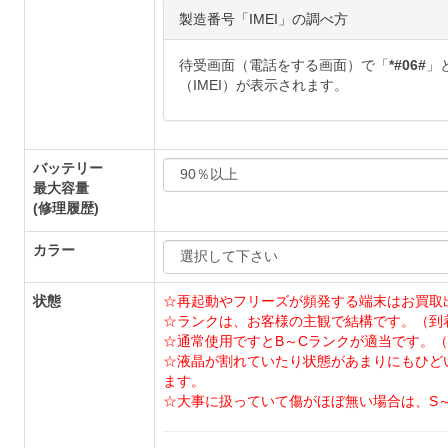
製造番号「IMEI」の調べ方
待受画面（電話をする画面）で「
*#06#
」
（IMEI）が表示されます。
バッテリー
最大容量
(修理履歴)
カラー
状態
☆再起動やフリーズが頻発する端末はお買取
☆ランクは、お客様の主観で結構です。（到
☆通常使用ですとB～Cランクが適当です。（
☆液晶が割れていたり状態があまりにもひど
ます。
☆大事に扱っていて傷がほぼ無い場合は、S