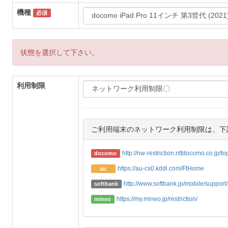
機種
必須
状態を選択して下さい。
利用制限
ご利用端末のネットワーク利用制限は、下
http://nw-restriction.nttdocomo.co.jp/t
docomo
https://au-cs0.kddi.com/FtHome
au
http://www.softbank.jp/mobile/support/3
softbank
https://my.mineo.jp/restriction/
mineo