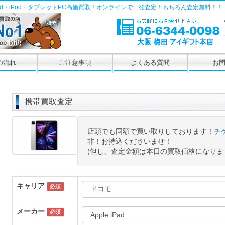
Pad・iPod・タブレットPC高価買取！オンラインで一発査定！もちろん査定無料！！
の流れ
ご注意事項
よくある質問
お
携帯買取査定
店頭でも同額で買い取りしております！
チ
非！お持込くださいませ！
(但し、査定金額は本日の買取価格になりま
キャリア
必須
メーカー
必須