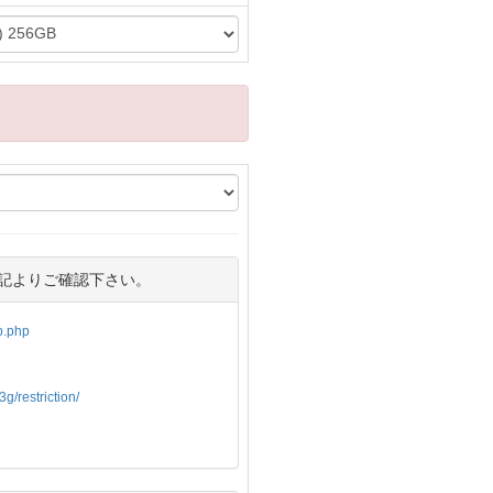
記よりご確認下さい。
op.php
g/restriction/