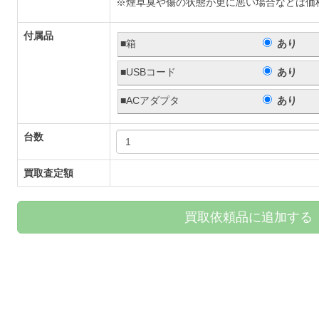
※煙草臭や傷の状態が更に悪い場合などは価
付属品
■箱
あり
■USBコード
あり
■ACアダプタ
あり
台数
買取査定額
買取依頼品に追加する