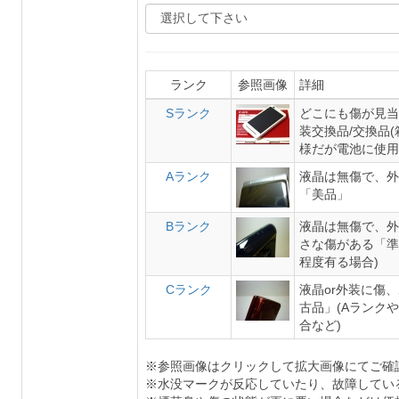
ランク
参照画像
詳細
Sランク
どこにも傷が見当
装交換品/交換品
様だが電池に使用
Aランク
液晶は無傷で、外
「美品」
Bランク
液晶は無傷で、外
さな傷がある「準
程度有る場合)
Cランク
液晶or外装に傷
古品」(Aランク
合など)
※参照画像はクリックして拡大画像にてご確
※水没マークが反応していたり、故障してい