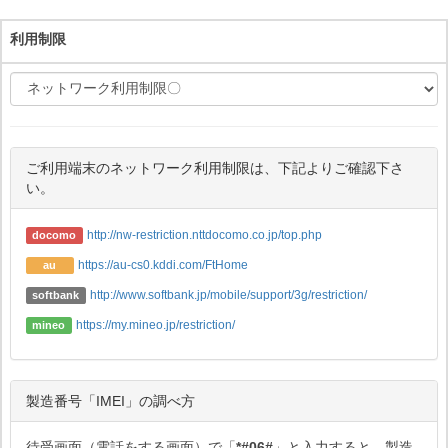
利用制限
ご利用端末のネットワーク利用制限は、下記よりご確認下さ
い。
http://nw-restriction.nttdocomo.co.jp/top.php
docomo
https://au-cs0.kddi.com/FtHome
au
http://www.softbank.jp/mobile/support/3g/restriction/
softbank
https://my.mineo.jp/restriction/
mineo
製造番号「IMEI」の調べ方
待受画面（電話をする画面）で「
*#06#
」と入力すると、製造