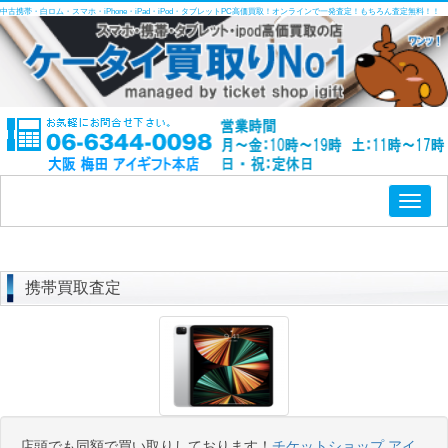
中古携帯・白ロム・スマホ・iPhone・iPad・iPod・タブレットPC高価買取！オンラインで一発査定！もちろん査定無料！！
Toggl
naviga
携帯買取査定
店頭でも同額で買い取りしております！
チケットショップ アイ