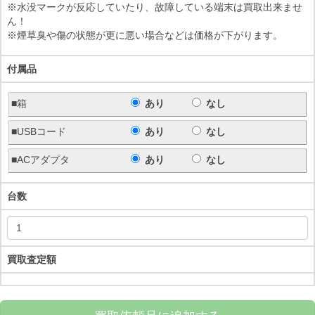
※水没マークが反応していたり、故障している端末は買取出来ませ
ん！
※煙草臭や傷の状態が更に悪い場合などは価格が下がります。
付属品
■箱
あり
なし
■USBコード
あり
なし
■ACアダプタ
あり
なし
台数
買取査定額