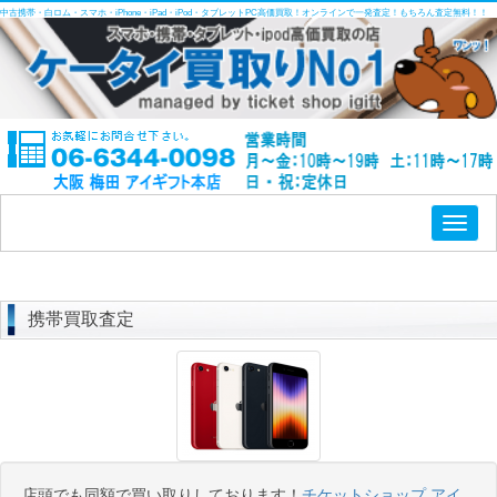
中古携帯・白ロム・スマホ・iPhone・iPad・iPod・タブレットPC高価買取！オンラインで一発査定！もちろん査定無料！！
Toggl
naviga
携帯買取査定
店頭でも同額で買い取りしております！
チケットショップ アイ