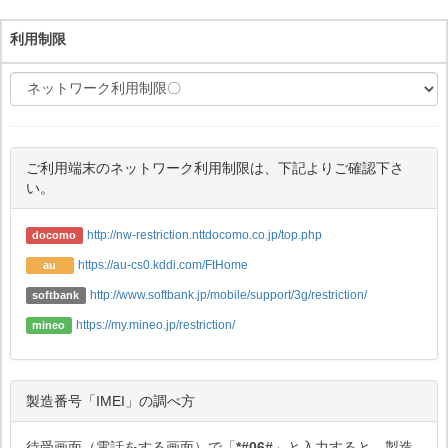
利用制限
ご利用端末のネットワーク利用制限は、下記よりご確認下さ
い。
http://nw-restriction.nttdocomo.co.jp/top.php
docomo
https://au-cs0.kddi.com/FtHome
au
http://www.softbank.jp/mobile/support/3g/restriction/
softbank
https://my.mineo.jp/restriction/
mineo
製造番号「IMEI」の調べ方
待受画面（電話をする画面）で「
*#06#
」と入力すると、製造