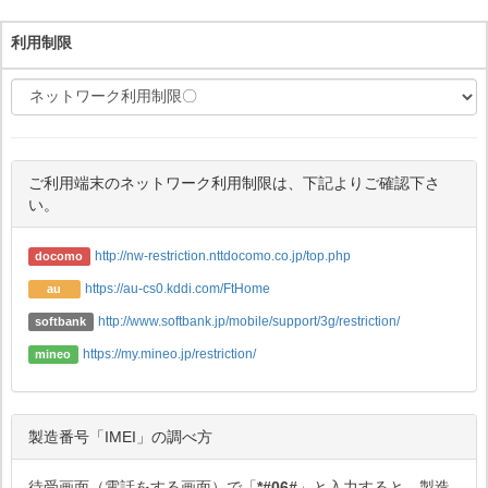
利用制限
ご利用端末のネットワーク利用制限は、下記よりご確認下さ
い。
http://nw-restriction.nttdocomo.co.jp/top.php
docomo
https://au-cs0.kddi.com/FtHome
au
http://www.softbank.jp/mobile/support/3g/restriction/
softbank
https://my.mineo.jp/restriction/
mineo
製造番号「IMEI」の調べ方
待受画面（電話をする画面）で「
*#06#
」と入力すると、製造