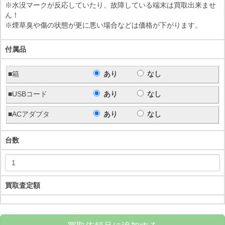
※水没マークが反応していたり、故障している端末は買取出来ませ
ん！
※煙草臭や傷の状態が更に悪い場合などは価格が下がります。
付属品
■箱
あり
なし
■USBコード
あり
なし
■ACアダプタ
あり
なし
台数
買取査定額