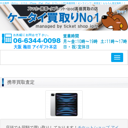
中古携帯・白ロム・スマホ・iPhone・iPad・iPod・タブレットPC高価買取！オンラインで一発査定！もちろん査定無料！！
Toggl
naviga
携帯買取査定
店頭でも同額で買い取りしております！
チケットショップ アイ