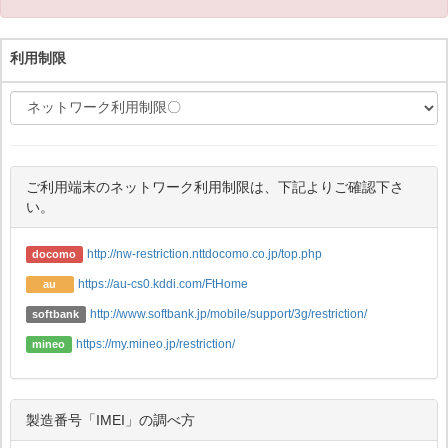
利用制限
ご利用端末のネットワーク利用制限は、下記よりご確認下さ
い。
http://nw-restriction.nttdocomo.co.jp/top.php
docomo
https://au-cs0.kddi.com/FtHome
au
http://www.softbank.jp/mobile/support/3g/restriction/
softbank
https://my.mineo.jp/restriction/
mineo
製造番号「IMEI」の調べ方