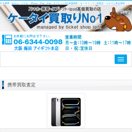
中古携帯・白ロム・スマホ・iPhone・iPad・iPod・タブレットPC高価買取！オンラインで一発査定！もちろん査定無料！！
Toggl
naviga
携帯買取査定