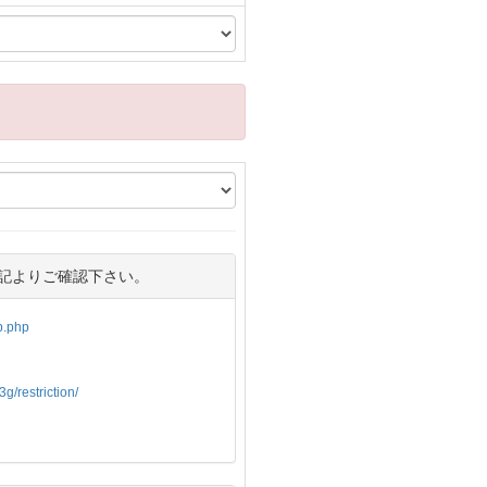
記よりご確認下さい。
op.php
g/restriction/