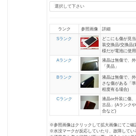
ランク
参照画像
詳細
Sランク
どこにも傷が見当
装交換品/交換品
様だが電池に使用
Aランク
液晶は無傷で、外
「美品」
Bランク
液晶は無傷で、外
さな傷がある「準
程度有る場合)
Cランク
液晶or外装に傷
古品」(Aランク
合など)
※参照画像はクリックして拡大画像にてご確
※水没マークが反応していたり、故障してい