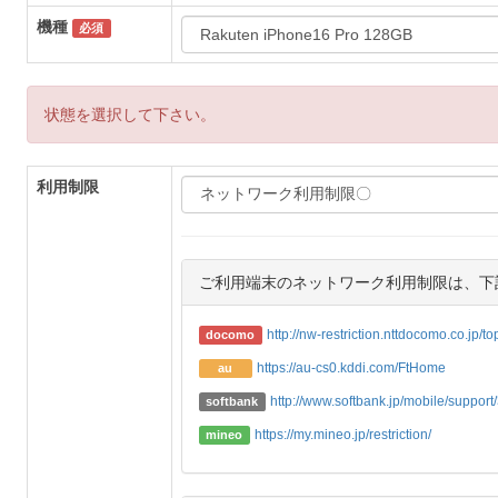
機種
必須
状態を選択して下さい。
利用制限
ご利用端末のネットワーク利用制限は、下
http://nw-restriction.nttdocomo.co.jp/t
docomo
https://au-cs0.kddi.com/FtHome
au
http://www.softbank.jp/mobile/support/3
softbank
https://my.mineo.jp/restriction/
mineo