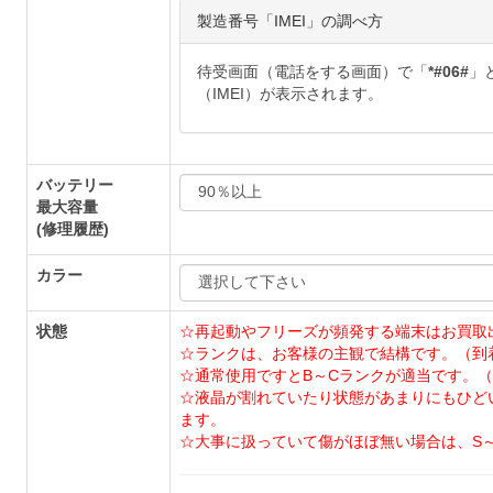
製造番号「IMEI」の調べ方
待受画面（電話をする画面）で「
*#06#
」
（IMEI）が表示されます。
バッテリー
最大容量
(修理履歴)
カラー
状態
☆再起動やフリーズが頻発する端末はお買取
☆ランクは、お客様の主観で結構です。（到
☆通常使用ですとB～Cランクが適当です。（
☆液晶が割れていたり状態があまりにもひど
ます。
☆大事に扱っていて傷がほぼ無い場合は、S