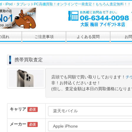
Pad・iPod・タブレットPC高価買取！オンラインで一発査定！もちろん査定無料！！
の流れ
ご注意事項
よくある質問
お
携帯買取査定
店頭でも同額で買い取りしております！
チ
非！お持込くださいませ！
(但し、査定金額は本日の買取価格になりま
キャリア
必須
メーカー
必須