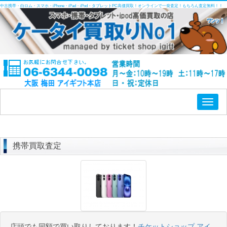
中古携帯・白ロム・スマホ・iPhone・iPad・iPod・タブレットPC高価買取！オンラインで一発査定！もちろん査定無料！！
Toggl
naviga
携帯買取査定
店頭でも同額で買い取りしております！
チケットショップ アイ