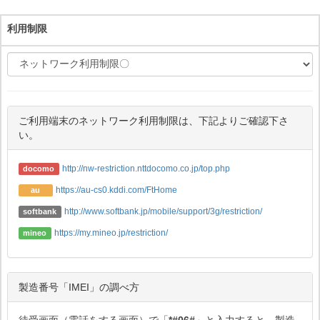
利用制限
ご利用端末のネットワーク利用制限は、下記よりご確認下さ
い。
http://nw-restriction.nttdocomo.co.jp/top.php
docomo
https://au-cs0.kddi.com/FtHome
au
http://www.softbank.jp/mobile/support/3g/restriction/
softbank
https://my.mineo.jp/restriction/
mineo
製造番号「IMEI」の調べ方