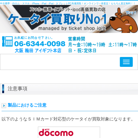
中古携帯・白ロム・スマホ・iPhone・iPad・iPod・タブレットPC高価買取！オンラインで一発査定！もちろん査定無料！！
Toggl
naviga
注意事項
製品におけるご注意
以下のようなＳＩＭカード対応型のケータイが買取対象になります。