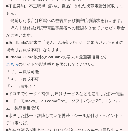
■不正契約、不正取得（詐欺、盗品）された携帯電話は買取りま
せん。
発覚した場合は所轄への被害届及び損害賠償請求を行います。
※入手経路及び携帯電話事業者への確認をさせていただく場合
がございます。
■SoftBankの端末で「あんしん保証パック」に加入されたままの
場合はお買取不可になります。
■iPhone・iPad以外のSoftBankの端末※最重要項目です
こちら
のサイトで製造番号を照合してください。
「〇」→買取可能
「▲」→買取不可
「×」→買取不可
■ドコモでケータイ補償 お届けサービスなどを悪用した携帯電話
■「ドコモmova」｢au cdmaOne」｢ソフトバンク2G」｢ウィルコ
ム」製品携帯電話
■水没した携帯・故障している携帯・シール貼付け・ペイント・
デコ電など。
■外装や液晶が割れていたりヒビが入っているものは買取出来ま