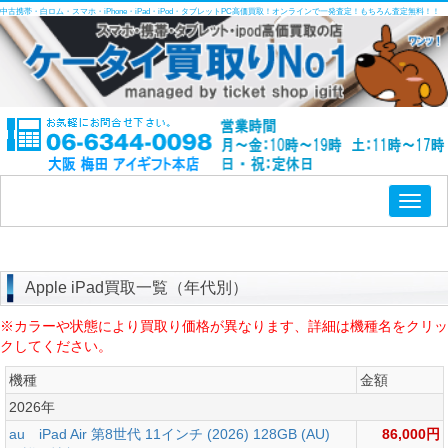
中古携帯・白ロム・スマホ・iPhone・iPad・iPod・タブレットPC高価買取！オンラインで一発査定！もちろん査定無料！！
Toggl
naviga
Apple iPad買取一覧（年代別）
※カラーや状態により買取り価格が異なります、詳細は機種名をクリッ
クしてください。
機種
金額
2026年
au iPad Air 第8世代 11インチ (2026) 128GB (AU)
86,000円