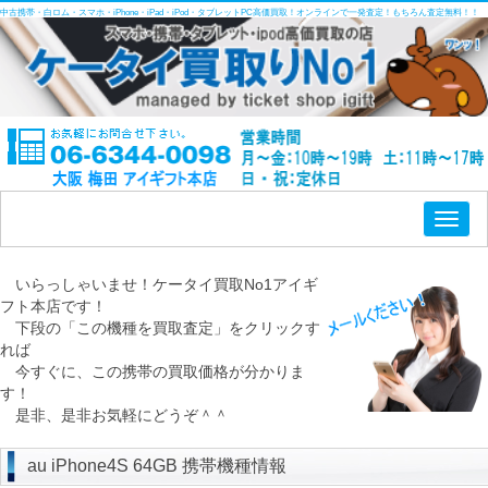
中古携帯・白ロム・スマホ・iPhone・iPad・iPod・タブレットPC高価買取！オンラインで一発査定！もちろん査定無料！！
Toggl
naviga
いらっしゃいませ！ケータイ買取No1アイギ
フト本店です！
下段の「この機種を買取査定」をクリックす
れば
今すぐに、この携帯の買取価格が分かりま
す！
是非、是非お気軽にどうぞ＾＾
au iPhone4S 64GB 携帯機種情報