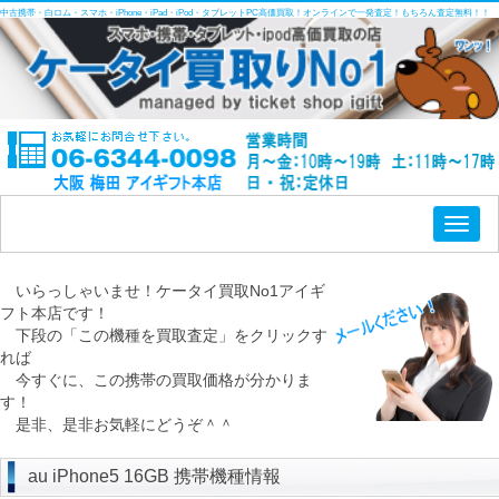
中古携帯・白ロム・スマホ・iPhone・iPad・iPod・タブレットPC高価買取！オンラインで一発査定！もちろん査定無料！！
Toggl
naviga
いらっしゃいませ！ケータイ買取No1アイギ
フト本店です！
下段の「この機種を買取査定」をクリックす
れば
今すぐに、この携帯の買取価格が分かりま
す！
是非、是非お気軽にどうぞ＾＾
au iPhone5 16GB 携帯機種情報