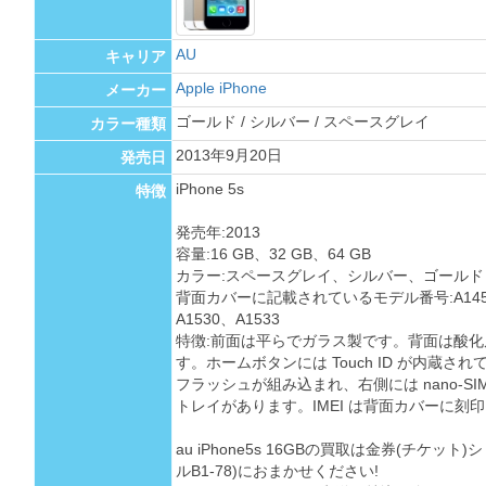
AU
キャリア
Apple iPhone
メーカー
ゴールド / シルバー / スペースグレイ
カラー種類
2013年9月20日
発売日
iPhone 5s
特徴
発売年:2013
容量:16 GB、32 GB、64 GB
カラー:スペースグレイ、シルバー、ゴールド
背面カバーに記載されているモデル番号:A1453、
A1530、A1533
特徴:前面は平らでガラス製です。背面は酸
す。ホームボタンには Touch ID が内蔵されてい
フラッシュが組み込まれ、右側には nano-SIM 
トレイがあります。IMEI は背面カバーに刻
au iPhone5s 16GBの買取は金券(チケ
ルB1-78)におまかせください!