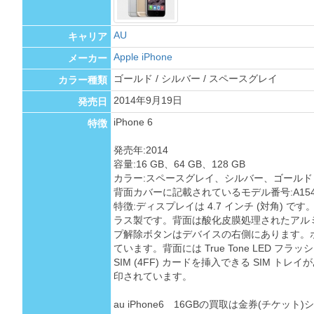
AU
キャリア
Apple iPhone
メーカー
ゴールド / シルバー / スペースグレイ
カラー種類
2014年9月19日
発売日
iPhone 6
特徴
発売年:2014
容量:16 GB、64 GB、128 GB
カラー:スペースグレイ、シルバー、ゴールド
背面カバーに記載されているモデル番号:A1549、
特徴:ディスプレイは 4.7 インチ (対角) 
ラス製です。背面は酸化皮膜処理されたアル
プ解除ボタンはデバイスの右側にあります。ホーム
ています。背面には True Tone LED フラ
SIM (4FF) カードを挿入できる SIM トレ
印されています。
au iPhone6 16GBの買取は金券(チケッ