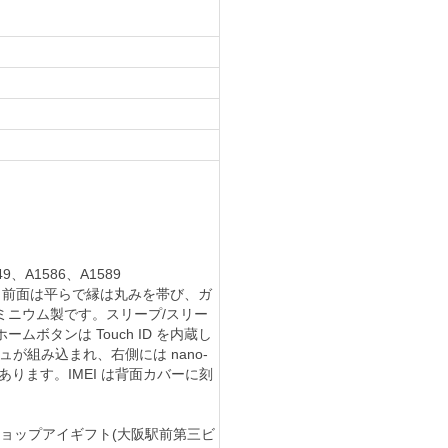
A1586、A1589
です。前面は平らで縁は丸みを帯び、ガ
ミニウム製です。スリープ/スリー
ボタンは Touch ID を内蔵し
ッシュが組み込まれ、右側には nano-
イがあります。IMEI は背面カバーに刻
ト)ショップアイギフト(大阪駅前第三ビ