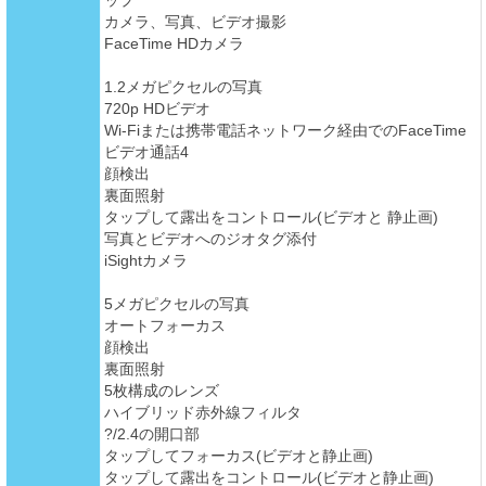
ップ
カメラ、写真、ビデオ撮影
FaceTime HDカメラ
1.2メガピクセルの写真
720p HDビデオ
Wi-Fiまたは携帯電話ネットワーク経由でのFaceTime
ビデオ通話4
顔検出
裏面照射
タップして露出をコントロール(ビデオと 静止画)
写真とビデオへのジオタグ添付
iSightカメラ
5メガピクセルの写真
オートフォーカス
顔検出
裏面照射
5枚構成のレンズ
ハイブリッド赤外線フィルタ
?/2.4の開口部
タップしてフォーカス(ビデオと静止画)
タップして露出をコントロール(ビデオと静止画)