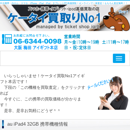
中古携帯・白ロム・スマホ・iPhone・iPad・iPod・タブレットPC高価買取！オンラインで一発査定！もちろん査定無料！！
Toggl
naviga
いらっしゃいませ！ケータイ買取No1アイギ
フト本店です！
下段の「この機種を買取査定」をクリックす
れば
今すぐに、この携帯の買取価格が分かりま
す！
是非、是非お気軽にどうぞ＾＾
au iPad4 32GB 携帯機種情報