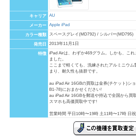
AU
キャリア
Apple iPad
メーカー
スペースグレイ(MD792) / シルバー(MD795)
カラー種類
2013年11月1日
発売日
iPad Airは、わずか469グラム。しかも、
特徴
ました。
ここまで軽くても、洗練されたアルミニウム製の
まり、耐久性も抜群です。
au iPad Air 16GBの買取は金券(チケッ
B1-78)におまかせください!
au iPad Air 16GBを郵送や持込で全国
スマホも高価買取中です!
営業時間 平日10時〜19時 土11時〜17時 日祝 定