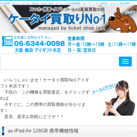
中古携帯・白ロム・スマホ・iPhone・iPad・iPod・タブレットPC高価買取！オンラインで一発査定！もちろん査定無料！！
Toggl
naviga
いらっしゃいませ！ケータイ買取No1アイギ
フト本店です！
下段の「この機種を買取査定」をクリックす
れば
今すぐに、この携帯の買取価格が分かりま
す！
是非、是非お気軽にどうぞ＾＾
au iPad Air 128GB 携帯機種情報