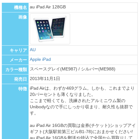
au iPad Air 128GB
機種名
画像
AU
キャリア
Apple iPad
メーカー
スペースグレイ(ME987) / シルバー(ME988)
カラー種類
2013年11月1日
発売日
iPad Airは、わずか469グラム。しかも、これまでより
特徴
20パーセントも薄くなりました。
ここまで軽くても、洗練されたアルミニウム製の
Unibodyなので手にしっかり収まり、耐久性も抜群で
す。
au iPad Air 16GBの買取は金券(チケット)ショップアイ
ギフト(大阪駅前第三ビルB1-78)におまかせください!
au iPad Air 16GBを郵送や持込で全国から買取りして