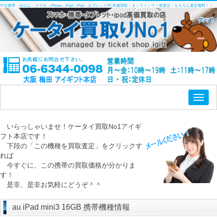
中古携帯・白ロム・スマホ・iPhone・iPad・iPod・タブレットPC高価買取！オンラインで一発査定！もちろん査定無料！！
Toggl
naviga
いらっしゃいませ！ケータイ買取No1アイギ
フト本店です！
下段の「この機種を買取査定」をクリックす
れば
今すぐに、この携帯の買取価格が分かりま
す！
是非、是非お気軽にどうぞ＾＾
au iPad mini3 16GB 携帯機種情報