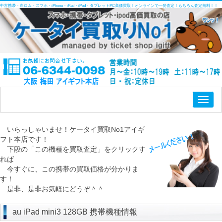
中古携帯・白ロム・スマホ・iPhone・iPad・iPod・タブレットPC高価買取！オンラインで一発査定！もちろん査定無料！！
Toggl
naviga
いらっしゃいませ！ケータイ買取No1アイギ
フト本店です！
下段の「この機種を買取査定」をクリックす
れば
今すぐに、この携帯の買取価格が分かりま
す！
是非、是非お気軽にどうぞ＾＾
au iPad mini3 128GB 携帯機種情報