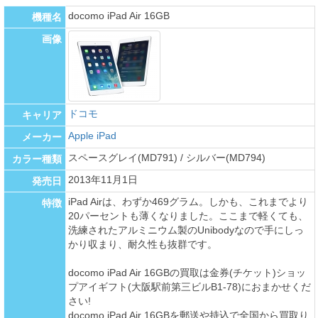
docomo iPad Air 16GB
機種名
画像
ドコモ
キャリア
Apple iPad
メーカー
スペースグレイ(MD791) / シルバー(MD794)
カラー種類
2013年11月1日
発売日
iPad Airは、わずか469グラム。しかも、これまでより
特徴
20パーセントも薄くなりました。ここまで軽くても、
洗練されたアルミニウム製のUnibodyなので手にしっ
かり収まり、耐久性も抜群です。
docomo iPad Air 16GBの買取は金券(チケット)ショッ
プアイギフト(大阪駅前第三ビルB1-78)におまかせくだ
さい!
docomo iPad Air 16GBを郵送や持込で全国から買取り