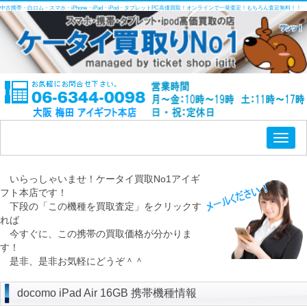
中古携帯・白ロム・スマホ・iPhone・iPad・iPod・タブレットPC高価買取！オンラインで一発査定！もちろん査定無料！！
Toggl
naviga
いらっしゃいませ！ケータイ買取No1アイギ
フト本店です！
下段の「この機種を買取査定」をクリックす
れば
今すぐに、この携帯の買取価格が分かりま
す！
是非、是非お気軽にどうぞ＾＾
docomo iPad Air 16GB 携帯機種情報