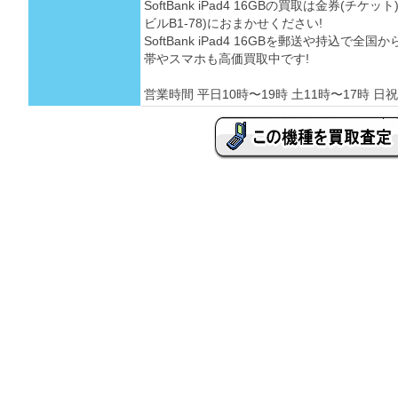
SoftBank iPad4 16GBの買取は金券(
ビルB1-78)におまかせください!
SoftBank iPad4 16GBを郵送や持込で
帯やスマホも高価買取中です!
営業時間 平日10時〜19時 土11時〜17時 日祝 定