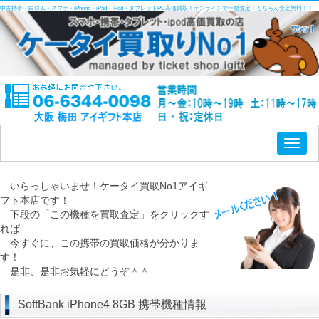
中古携帯・白ロム・スマホ・iPhone・iPad・iPod・タブレットPC高価買取！オンラインで一発査定！もちろん査定無料！！
Toggl
naviga
いらっしゃいませ！ケータイ買取No1アイギ
フト本店です！
下段の「この機種を買取査定」をクリックす
れば
今すぐに、この携帯の買取価格が分かりま
す！
是非、是非お気軽にどうぞ＾＾
SoftBank iPhone4 8GB 携帯機種情報