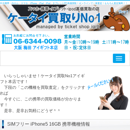
中古携帯・白ロム・スマホ・iPhone・iPad・iPod・タブレットPC高価買取！オンラインで一発査定！もちろん査定無料！！
Toggl
naviga
いらっしゃいませ！ケータイ買取No1アイギ
フト本店です！
下段の「この機種を買取査定」をクリックす
れば
今すぐに、この携帯の買取価格が分かりま
す！
是非、是非お気軽にどうぞ＾＾
SIMフリー iPhone5 16GB 携帯機種情報