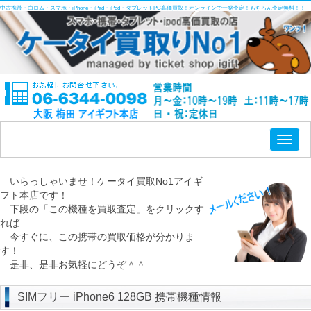
中古携帯・白ロム・スマホ・iPhone・iPad・iPod・タブレットPC高価買取！オンラインで一発査定！もちろん査定無料！！
Toggl
naviga
いらっしゃいませ！ケータイ買取No1アイギ
フト本店です！
下段の「この機種を買取査定」をクリックす
れば
今すぐに、この携帯の買取価格が分かりま
す！
是非、是非お気軽にどうぞ＾＾
SIMフリー iPhone6 128GB 携帯機種情報