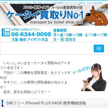
中古携帯・白ロム・スマホ・iPhone・iPad・iPod・タブレットPC高価買取！オンラインで一発査定！もちろん査定無料！！
Toggl
naviga
いらっしゃいませ！ケータイ買取No1アイギ
フト本店です！
下段の「この機種を買取査定」をクリックす
れば
今すぐに、この携帯の買取価格が分かりま
す！
是非、是非お気軽にどうぞ＾＾
SIMフリー iPhone6 PLUS 64GB 携帯機種情報