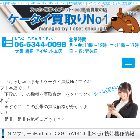
中古携帯・白ロム・スマホ・iPhone・iPad・iPod・タブレットPC高価買取！オンラインで一発査定！もちろん査定無料！！
Toggl
naviga
いらっしゃいませ！ケータイ買取No1アイギ
フト本店です！
下段の「この機種を買取査定」をクリックす
れば
今すぐに、この携帯の買取価格が分かりま
す！
是非、是非お気軽にどうぞ＾＾
SIMフリー iPad mini 32GB (A1454 北米版) 携帯機種情報